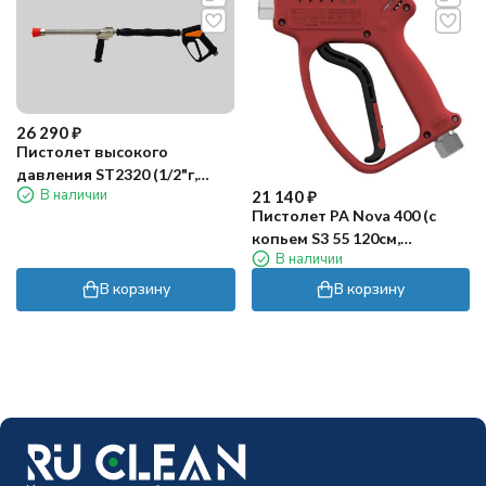
26 290
₽
Пистолет высокого
давления ST2320 (1/2"г,
В наличии
21 140
₽
150бар, 80л/мин) R+M
Пистолет PA Nova 400 (c
копьем S3 55 120см,
В наличии
красный)
В корзину
В корзину