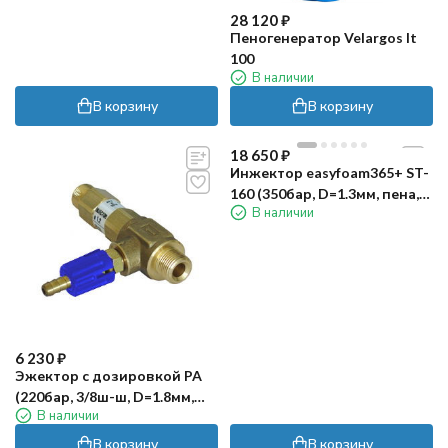
28 120
₽
Пеногенератор Velargos It
100
В наличии
В корзину
В корзину
18 650
₽
Инжектор easyfoam365+ ST-
160 (350бар, D=1.3мм, пена,
В наличии
вент. ST-161)
6 230
₽
Эжектор с дозировкой PA
(220бар, 3/8ш-ш, D=1.8мм,
В наличии
лат, синий, удлин)
В корзину
В корзину