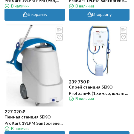
ProKart 19LPM FPM (95л,
ProKart 19LPM Santoprene
В наличии
В наличии
уплотнение EPDM)
(45л, уплотнение EPDM)
В корзину
В корзину
239 750
₽
Спрей станция SEKO
Profoam-R (1 хим.ср, шланг
В наличии
15м)
227 020
₽
Пенная станция SEKO
ProKart 19LPM Santoprene
В наличии
(115л, уплотнение EPDM)