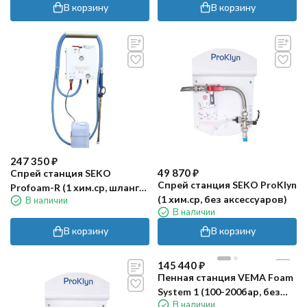
В корзину
В корзину
247 350
₽
49 870
₽
Спрей станция SEKO
Спрей станция SEKO ProKlyn
Profoam-R (1 хим.ср, шланг
(1 хим.ср, без аксессуаров)
В наличии
20м)
В наличии
В корзину
В корзину
145 440
₽
Пенная станция VEMA Foam
System 1 (100-200бар, без
В наличии
возд, 1 хим.ср)