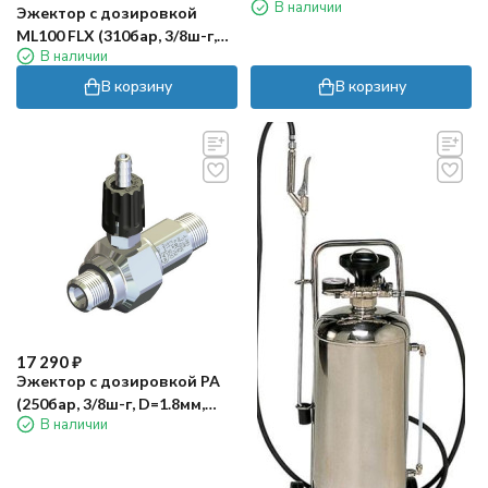
В наличии
нерж)
Эжектор с дозировкой
ML100 FLX (310бар, 3/8ш-г,
В наличии
D=1.25мм, латунь) Mecline
В корзину
В корзину
17 290
₽
Эжектор с дозировкой PA
(250бар, 3/8ш-г, D=1.8мм,
В наличии
нерж)