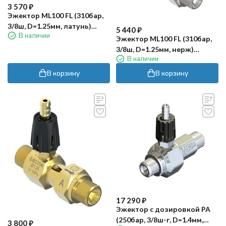
3 570
₽
Эжектор ML100 FL (310бар,
3/8ш, D=1.25мм, латунь)
5 440
₽
В наличии
Mecline
Эжектор ML100 FL (310бар,
3/8ш, D=1.25мм, нерж)
В наличии
Mecline
В корзину
В корзину
17 290
₽
Эжектор с дозировкой PA
(250бар, 3/8ш-г, D=1.4мм,
3 800
₽