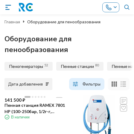
Главная
Оборудование для пенообразования
Оборудование для
пенообразования
52
80
Пеногенераторы
Пенные станции
Пенные на
Дата добавления
Фильтры
141 500
₽
Пенная станция RAMEX 7801
HP (100-250бар, 1/2г-г,
В наличии
сж.возд, 1 хим.ср)