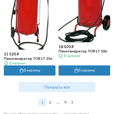
18 020
₽
Пеногенератор TOR LT 50л
15 520
₽
В наличии
Пеногенератор TOR LT 25л
В наличии
В корзину
В корзину
Показать все
1
2
...
9
Пенное оборудование для мойки — это устройства,