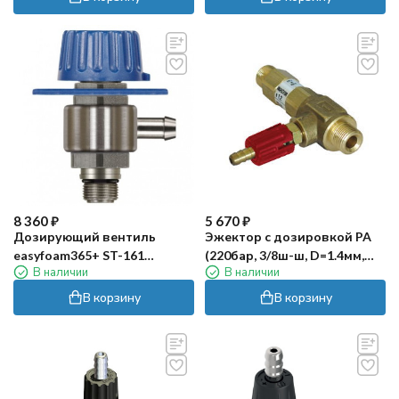
8 360
₽
5 670
₽
Дозирующий вентиль
Эжектор с дозировкой PA
easyfoam365+ ST-161
(220бар, 3/8ш-ш, D=1.4мм,
В наличии
В наличии
(350бар) R+M
лат, красный, удлин)
В корзину
В корзину