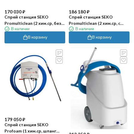
170 030
₽
186 180
₽
Спрей станция SEKO
Спрей станция SEKO
Promulticlean (2 хим.ср, без
Promulticlean (2 хим.ср, с
В наличии
В наличии
аксессуаров)
защитой от противотока,
без аксессуаров)
В корзину
В корзину
179 050
₽
Спрей станция SEKO
Profoam (1 хим.ср, шланг