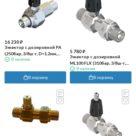
16 230
₽
Эжектор с дозировкой PA
5 780
₽
(250бар, 3/8ш-г, D=1.2мм,
Эжектор с дозировкой
В наличии
нерж)
ML100 FLX (310бар, 3/8ш-г,
В наличии
D=1.25мм, нерж) Mecline
В корзину
В корзину