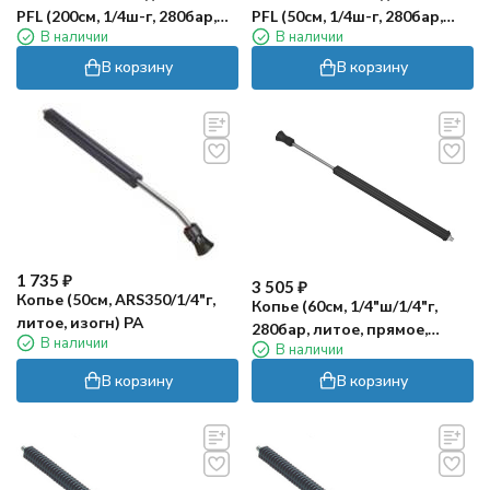
PFL (200см, 1/4ш-г, 280бар,
PFL (50см, 1/4ш-г, 280бар,
В наличии
В наличии
оцинк, термо, изогн) PA
оцинк, термо, изогн) PA
В корзину
В корзину
1 735
₽
3 505
₽
Копье (50см, ARS350/1/4"г,
Копье (60см, 1/4"ш/1/4"г,
литое, изогн) РА
280бар, литое, прямое,
В наличии
В наличии
нерж, термо) PA
В корзину
В корзину