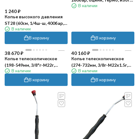
В наличии
TOR
1 240
₽
Копье высокого давления
ST28 (60см, 1/4ш-ш, 400бар,
В наличии
оцинк, термо, прямое) R+M
В корзину
В корзину
38 670
₽
40 160
₽
Копье телескопическое
Копье телескопическое
(198-549мм, 3/8"г-М22г,
(274-732мм, 3/8г-М22х1.5г,
В наличии
В наличии
250бар) Mecline
250бар) Mecline
В корзину
В корзину