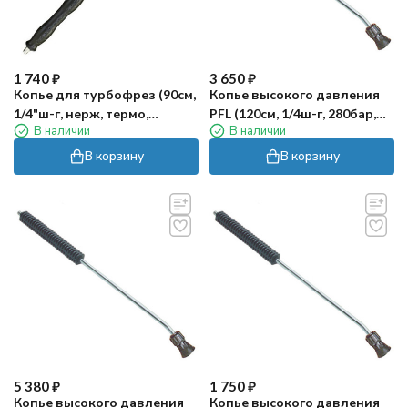
1 740
₽
3 650
₽
Копье для турбофрез (90см,
Копье высокого давления
1/4"ш-г, нерж, термо,
PFL (120см, 1/4ш-г, 280бар,
В наличии
В наличии
прямое) TOR
оцинк, термо, изогн) PA
В корзину
В корзину
5 380
₽
1 750
₽
Копье высокого давления
Копье высокого давления