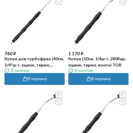
760
₽
1 170
₽
Копье для турбофрез (40см,
Копье (50см, 1/4ш-г, 280бар,
1/4"ш-г, оцинк, термо,
оцинк, термо, изогн) TOR
В наличии
В наличии
прямое) TOR
В корзину
В корзину