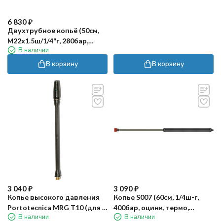
6 830
₽
Двухтрубное копьё (50см,
М22х1.5ш/1/4"г, 280бар,
В наличии
нерж, термо,
форсункодержатель) РА
В корзину
В корзину
3 040
₽
3 090
₽
Копье высокого давления
Копье S007 (60см, 1/4ш-г,
Portotecnica MRG T10 (для G
400бар, оцинк, термо,
В наличии
В наличии
150X)
прямое, красн) R+M