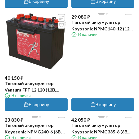
В корзину
В корзину
29 080
₽
Тяговый аккумулятор
Koyosonic NPMG140-12 (12В,
В наличии
140А/ч)
40 150
₽
Тяговый аккумулятор
Ventura FFT 12 120 (12В,
В наличии
120Ач, WET)
В корзину
В корзину
23 830
₽
42 050
₽
Тяговый аккумулятор
Тяговый аккумулятор
Koyosonic NPMG240-6 (6В,
Koyosonic NPMG335-6 (6В,
В наличии
В наличии
240А/ч)
350А/ч)