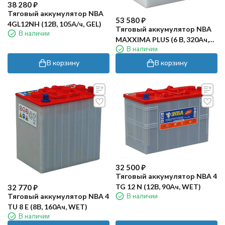
38 280
₽
Тяговый аккумулятор NBA
53 580
₽
4GL12NH (12В, 105А/ч, GEL)
Тяговый аккумулятор NBA
В наличии
MAXXIMA PLUS (6 В, 320Ач,
В наличии
WET)
В корзину
В корзину
32 500
₽
Тяговый аккумулятор NBA 4
TG 12 N (12В, 90Ач, WET)
32 770
₽
В наличии
Тяговый аккумулятор NBA 4
TU 8 E (8В, 160Ач, WET)
В наличии