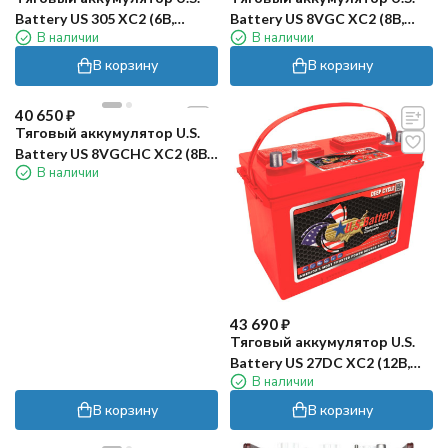
Battery US 305 XC2 (6В,
Battery US 8VGC XC2 (8В,
В наличии
В наличии
261Ач, кислота)
138Ач, кислота)
В корзину
В корзину
40 650
₽
Тяговый аккумулятор U.S.
Battery US 8VGCHC XC2 (8В,
В наличии
141Ач, кислота)
43 690
₽
Тяговый аккумулятор U.S.
Battery US 27DC XC2 (12В,
В наличии
90Ач, кислота)
В корзину
В корзину