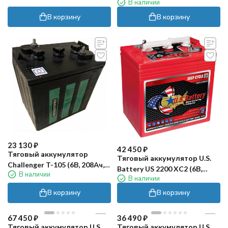
В наличии
60Ач, WET)
В корзину
В корзину
23 130
₽
42 450
₽
Тяговый аккумулятор
Тяговый аккумулятор U.S.
Challenger T-105 (6В, 208Ач,
Battery US 2200 XC2 (6В,
В наличии
Acid)
В наличии
181Ач, кислота)
В корзину
В корзину
67 450
₽
36 490
₽
Тяговый аккумулятор U.S.
Тяговый аккумулятор U.S.