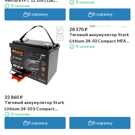
Ventura FFT 12 105 (12В,
В наличии
(36В, 200Ач, Li-ion)
В наличии
105Ач, WET)
В корзину
В корзину
28 370
₽
Тяговый аккумулятор Stark
Lithium 24-50 Compact MFAV
В наличии
(24В, 50Ач, LiFePO4)
33 860
₽
Тяговый аккумулятор Stark
Lithium 24-50 S Compact
В наличии
MFAV (24В, 50Ач, Li-ion)
В корзину
В корзину