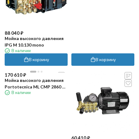
88 040
₽
Мойка высокого давления
IPG M 10.130 mono
В наличии
В корзину
В корзину
170 610
₽
Мойка высокого давления
Portotecnica ML CMP 2860 T
В наличии
(на раме)
60 410
₽