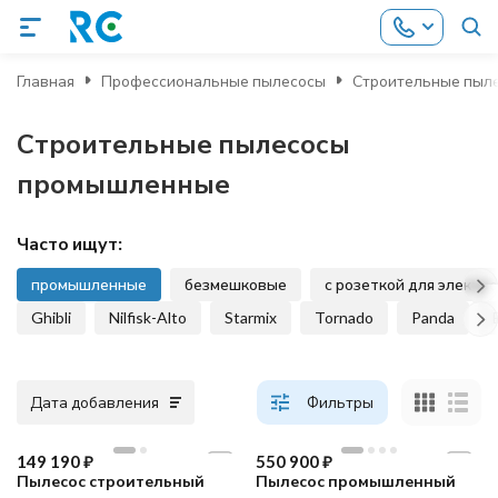
Главная
Профессиональные пылесосы
Строительные пыл
Строительные пылесосы
промышленные
Часто ищут:
промышленные
безмешковые
с розеткой для электр
Ghibli
Nilfisk-Alto
Starmix
Tornado
Panda
Дата добавления
Фильтры
хит продаж
149 190
₽
550 900
₽
Пылесос строительный
Пылесос промышленный