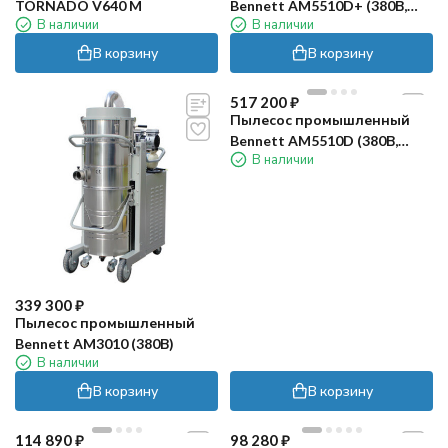
TORNADO V640 M
Bennett AM5510D+ (380В,
В наличии
В наличии
авт.очистка)
В корзину
В корзину
517 200
₽
Пылесос промышленный
Bennett AM5510D (380В,
В наличии
ручн.очистка)
339 300
₽
Пылесос промышленный
Bennett AM3010 (380В)
В наличии
В корзину
В корзину
114 890
₽
98 280
₽