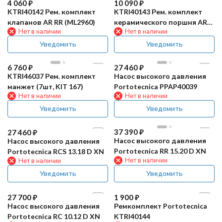
4 060
₽
10 090
₽
KTRI40142 Рем. комплект
KTRI40143 Рем. комплект
клапанов AR RR (ML2960)
керамического поршня AR
Нет в наличии
Нет в наличии
RR (3шт, ML2960)
Уведомить
Уведомить
6 760
₽
27 460
₽
KTRI46037 Рем. комплект
Насос высокого давления
манжет (7шт, KIT 167)
Portotecnica PPAP40039
Нет в наличии
Нет в наличии
Уведомить
Уведомить
37 390
₽
27 460
₽
Насос высокого давления
Насос высокого давления
Portotecnica RR 15.20 D XN
Portotecnica RCS 13.18 D XN
Нет в наличии
Нет в наличии
Уведомить
Уведомить
27 700
₽
1 900
₽
Насос высокого давления
Ремкомплект Portotecnica
Portotecnica RC 10.12 D XN
KTRI40144