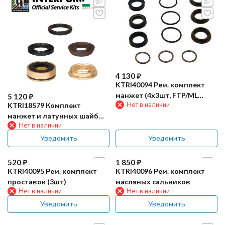
4 130
₽
KTRI40094 Рем. комплект
манжет (4х3шт, FTP/ML
5 120
₽
Нет в наличии
KTRI18579 Комплект
2860)
манжет и латунных шайб
Нет в наличии
(Ф20, KIT 28)
Уведомить
Уведомить
520
₽
1 850
₽
KTRI40095 Рем. комплект
KTRI40096 Рем. комплект
проставок (3шт)
масляных сальников
Нет в наличии
Нет в наличии
Уведомить
Уведомить