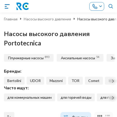
Главная
Насосы высокого давления
Насосы высокого давле
Насосы высокого давления
Portotecnica
893
54
Плунжерные насосы
Аксиальные насосы
Зап
Бренды:
Bertolini
UDOR
Mazzoni
TOR
Comet
Inte
Часто ищут:
для коммунальных машин
для горячей воды
для гидр