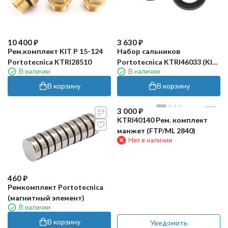
10 400
₽
3 630
₽
Рем.комплект KIT P 15-124
Набор сальников
Portotecnica KTRI28510
Portotecnica KTRI46033 (KIT
В наличии
В наличии
159)
В корзину
В корзину
3 000
₽
KTRI40140 Рем. комплект
манжет (FTP/ML 2840)
Нет в наличии
460
₽
Ремкомплект Portotecnica
(магнитный элемент)
В наличии
В корзину
Уведомить