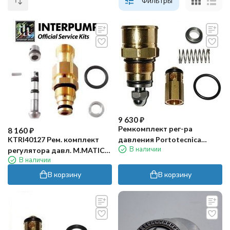
Фильтры
9 630
₽
Ремкомплект рег-ра
8 160
₽
KTRI40127 Рем. комплект
давления Portotecnica
В наличии
регулятора давл. M.MATIC
KTRI40236 (KIT 103)
В наличии
(2840)
В корзину
В корзину