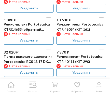
Нет в наличии
Нет в наличии
Уведомить
Уведомить
1 880
₽
13 630
₽
Ремкомплект Portotecnica
Рем.комплект Portotecnica
KTRI14653 (обратный
KTRI46034 (KIT 161)
Нет в наличии
Нет в наличии
клапан)
Уведомить
Уведомить
32 020
₽
7 370
₽
Помпа высокого давеления
Ремкомплект Portotecnica
Portotecnica RCS 13.17 DX
KTRI40411 (KIT 290)
Нет в наличии
Нет в наличии
ND (для UNIVERSE-H
D1813P)
Уведомить
Уведомить
Главная
Каталог
Корзина
Избранное
Войти