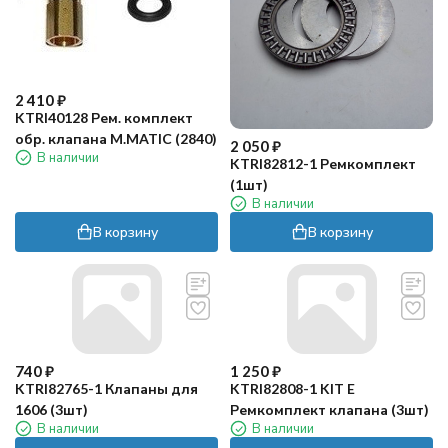
2 410
₽
KTRI40128 Рем. комплект
обр. клапана M.MATIC (2840)
2 050
₽
В наличии
KTRI82812-1 Ремкомплект
(1шт)
В наличии
В корзину
В корзину
740
₽
1 250
₽
KTRI82765-1 Клапаны для
KTRI82808-1 KIT E
1606 (3шт)
Ремкомплект клапана (3шт)
В наличии
В наличии