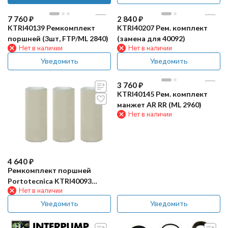
7 760
₽
2 840
₽
KTRI40139 Ремкомплект
KTRI40207 Рем. комплект
поршней (3шт, FTP/ML 2840)
(замена для 40092)
Нет в наличии
Нет в наличии
Уведомить
Уведомить
3 760
₽
KTRI40145 Рем. комплект
манжет AR RR (ML 2960)
Нет в наличии
4 640
₽
Ремкомплект поршней
Portotecnica KTRI40093
Нет в наличии
(3шт, FTP/ML 2860)
Уведомить
Уведомить