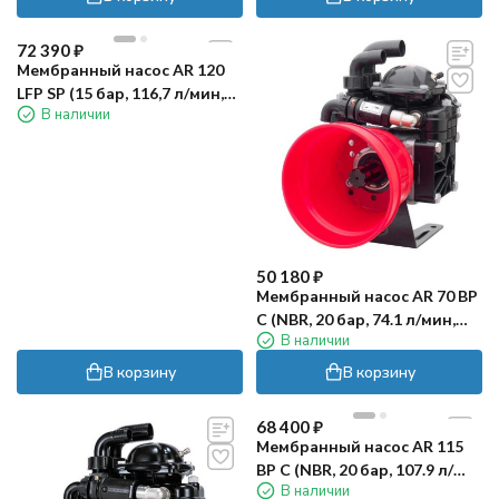
72 390
₽
Мембранный насос AR 120
LFP SP (15 бар, 116,7 л/мин,
В наличии
полый вал 25 мм)
50 180
₽
Мембранный насос AR 70 BP
C (NBR, 20 бар, 74.1 л/мин,
В наличии
ВОМ 1"⅜)
В корзину
В корзину
68 400
₽
Мембранный насос AR 115
BP C (NBR, 20 бар, 107.9 л/
В наличии
мин, ВОМ 1"⅜)