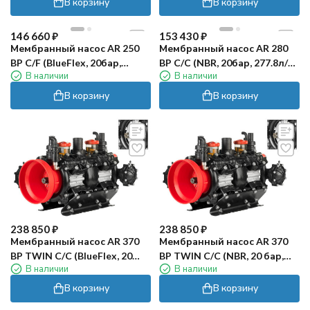
В корзину
В корзину
146 660
₽
153 430
₽
Мембранный насос AR 250
Мембранный насос AR 280
BP C/F (BlueFlex, 20бар,
BP C/С (NBR, 20бар, 277.8л/
В наличии
В наличии
254.4л/мин, ВОМ 1"⅜-полый
мин, ВОМ 1"⅜)
вал 25мм)
В корзину
В корзину
238 850
₽
238 850
₽
Мембранный насос AR 370
Мембранный насос AR 370
BP TWIN C/C (BlueFlex, 20
BP TWIN C/C (NBR, 20 бар,
В наличии
В наличии
бар, 371.5 л/мин, ВОМ 1"⅜)
371.5 л/мин, ВОМ 1"⅜)
В корзину
В корзину
хит