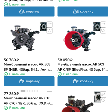
мин, полый вал 40 мм)
В наличии
полый вал 40 мм)
В корзину
В корзину
50 780
₽
58 050
₽
Мембранный насос AR 503
Мембранный насос AR 503
SP (NBR, 40бар, 54.1 л/мин,
AP C/SP (BlueFlex, 40 бар, 54.1
В наличии
В наличии
полый вал 40 мм)
л/мин, ВОМ 1"⅜-полый вал
40 мм)
В корзину
В корзину
77 260
₽
Мембранный насос AR 813
AP C/C (NBR, 50 бар, 79.9 л/
В наличии
мин, ВОМ 1"⅜)