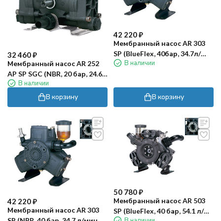
42 220
₽
Мембранный насос AR 303
SP (BlueFlex, 40бар, 34.7л/
32 460
₽
В наличии
Мембранный насос AR 252
мин, полый вал 40мм)
AP SP SGC (NBR, 20 бар, 24.6
В наличии
л/мин, внешний вал 20 мм)
В корзину
В корзину
50 780
₽
Мембранный насос AR 503
42 220
₽
Мембранный насос AR 303
SP (BlueFlex, 40 бар, 54.1 л/
SP (NBR, 40 бар, 34.7 л/мин,
В наличии