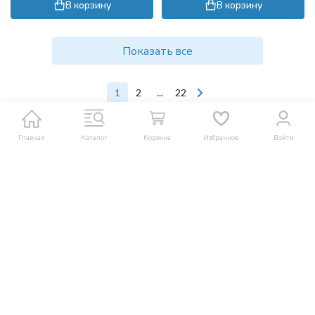
В корзину
В корзину
Показать все
1
2
...
22
Главная
Каталог
Корзина
Избранное
Войти
Интернет-магазин оборудования и комплектующих для мойки и
клининга
8 (812) 209-07-27
info@ru-clean.ru
Telegram
Whatsapp
Мы в соцсетях