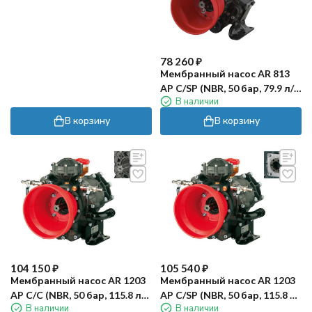
78 260
₽
Мембранный насос AR 813
AP C/SP (NBR, 50 бар, 79.9 л/
В наличии
мин, ВОМ 1"⅜-полый вал
40мм)
В корзину
В корзину
104 150
₽
105 540
₽
Мембранный насос AR 1203
Мембранный насос AR 1203
AP C/C (NBR, 50 бар, 115.8 л/
AP C/SP (NBR, 50 бар, 115.8 л/
В наличии
В наличии
мин, ВОМ 1"⅜)
мин, ВОМ 1"⅜-полый вал 40