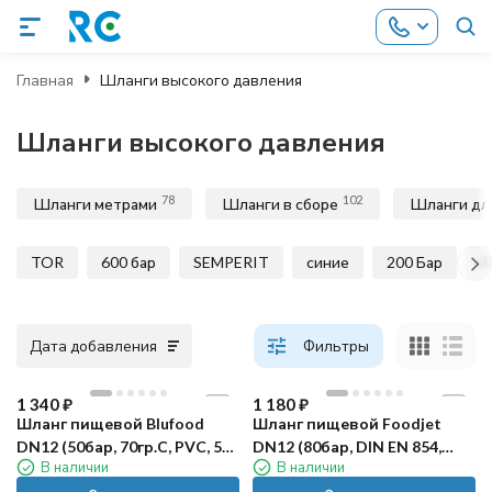
Главная
Шланги высокого давления
Шланги высокого давления
78
102
Шланги метрами
Шланги в сборе
Шланги дл
TOR
600 бар
SEMPERIT
синие
200 Бар
4
Дата добавления
Фильтры
1 340
₽
1 180
₽
Шланг пищевой Blufood
Шланг пищевой Foodjet
DN12 (50бар, 70гр.С, PVC, 5-
DN12 (80бар, DIN EN 854,
В наличии
В наличии
сл, м.пог.)
м.пог.)