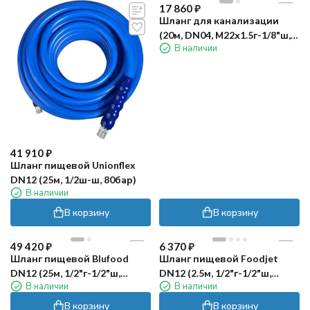
17 860
₽
Шланг для канализации
(20м, DN04, М22х1.5г-1/8"ш,
В наличии
300бар) R+M
41 910
₽
Шланг пищевой Unionflex
DN12 (25м, 1/2ш-ш, 80бар)
В наличии
В корзину
В корзину
49 420
₽
6 370
₽
Шланг пищевой Blufood
Шланг пищевой Foodjet
DN12 (25м, 1/2"г-1/2"ш,
DN12 (2.5м, 1/2"г-1/2"ш,
В наличии
В наличии
50бар)
80бар)
В корзину
В корзину