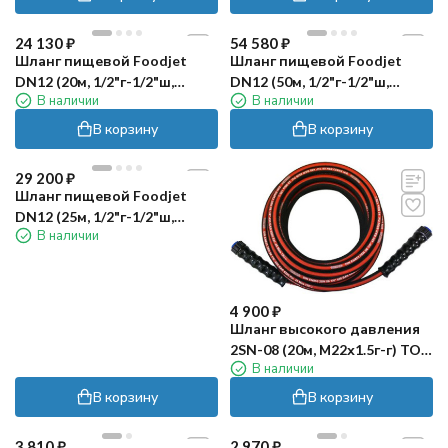
24 130
₽
54 580
₽
Шланг пищевой Foodjet
Шланг пищевой Foodjet
DN12 (20м, 1/2"г-1/2"ш,
DN12 (50м, 1/2"г-1/2"ш,
В наличии
В наличии
80бар)
80бар)
В корзину
В корзину
29 200
₽
Шланг пищевой Foodjet
DN12 (25м, 1/2"г-1/2"ш,
В наличии
80бар)
4 900
₽
Шланг высокого давления
2SN-08 (20м, М22х1.5г-г) TOR
В наличии
CF
В корзину
В корзину
3 810
₽
2 970
₽