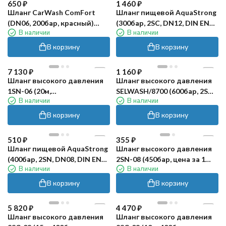
650
₽
1 460
₽
Шланг CarWash ComFort
Шланг пищевой AquaStrong
(DN06, 200бар, красный)
(300бар, 2SC, DN12, DIN EN
В наличии
В наличии
R+M
853, м.пог.)
В корзину
В корзину
7 130
₽
1 160
₽
Шланг высокого давления
Шланг высокого давления
1SN-06 (20м,
SELWASH/8700 (600бар, 2SN,
В наличии
В наличии
2хМ22х1.5гEASY!Lock) TOR
DN08, DIN EN 857, м.пог.)
В корзину
В корзину
510
₽
355
₽
Шланг пищевой AquaStrong
Шланг высокого давления
(400бар, 2SN, DN08, DIN EN
2SN-08 (450бар, цена за 1
В наличии
В наличии
853, м.пог.)
метр) TOR CF
В корзину
В корзину
5 820
₽
4 470
₽
Шланг высокого давления
Шланг высокого давления