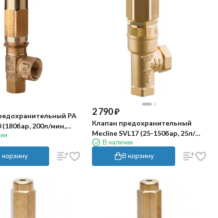
2 790
₽
редохранительный PA
Клапан предохранительный
 (180бар, 200л/мин,
Mecline SVL17 (25-150бар, 25л/
чии
ass 1/2"г)
В наличии
мин, 3/8"г, By-pass 3/8"г)
 корзину
В корзину