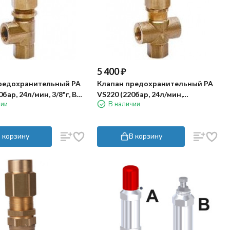
5 400
₽
редохранительный PA
Клапан предохранительный PA
бар, 24л/мин, 3/8"г, By-
VS220 (220бар, 24л/мин,
чии
В наличии
)
3/8"г-3/8"г, By-pass 3/8"г)
 корзину
В корзину