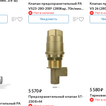
мин, 3/8"ш)
Клапан предохранительный PA
Клапан п
VS23-280-200° (280бар, 70л/мин,
VS 26 (28
Нет в наличии
Нет в н
1/2"г-1/2"г, By-pass 1/2"г, нерж)
1/2"г-1/2"г
VITON)
Уведомить
Ув
5 580
₽
5 570
₽
Термовен
Предохранительный клапан ST-
Нет в н
230 R+M
ительный PA
Нет в наличии