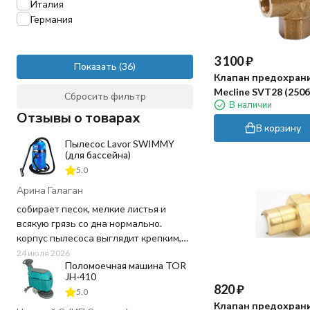
Италия
SVL17
Германия
SVT
SVL 35
3 100
₽
Показать
Клапан предохран
Mecline SVT28 (250б
Сбросить фильтр
В наличии
3/8"г, 3/8"г)
Отзывы о товарах
В корзину
Пылесос Lavor SWIMMY
(для бассейна)
5.0
Арина Галаган
собирает песок, мелкие листья и
всякую грязь со дна нормально.
корпус пылесоса выглядит крепким,
пластик не "хлипкий", а шланг
24 июля 2026
Поломоечная машина TOR
достаточно длинный, не пришлось
JH-410
ничего докупать. Используем для
820
₽
5.0
чистки бассейна 20 кв.м. в частном
Клапан предохран