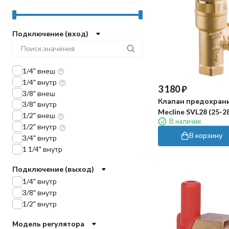
Подключение (вход)
1/4" внеш
1/4" внутр
3 180
₽
3/8" внеш
Клапан предохран
3/8" внутр
Mecline SVL28 (25-2
1/2" внеш
В наличии
мин, 3/8"г, By-pass 3
1/2" внутр
В корзину
3/4" внутр
1 1/4" внутр
Подключение (выход)
1/4" внутр
3/8" внутр
1/2" внутр
Модель регулятора