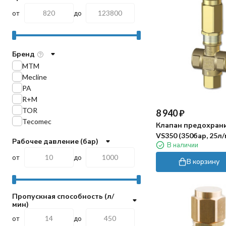
от
до
Бренд
MTM
Mecline
PA
R+M
TOR
8 940
₽
Tecomec
Клапан предохран
VS350 (350бар, 25л/
Рабочее давление (бар)
В наличии
3/8"г-3/8"г, By-pass 
от
до
В корзину
Пропускная способность (л/
мин)
от
до