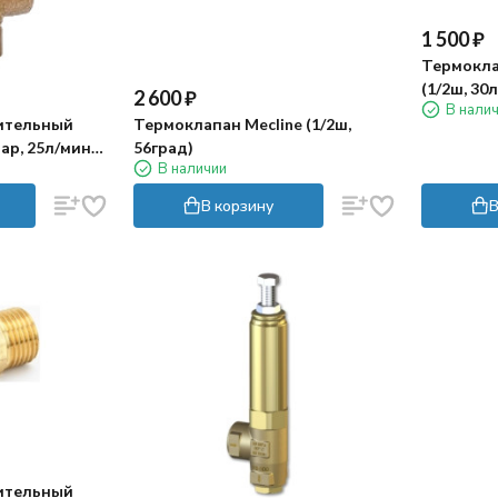
1 500
₽
Термокла
(1/2ш, 30
2 600
₽
В нали
ительный
Термоклапан Mecline (1/2ш,
ар, 25л/мин,
56град)
В наличии
В корзину
В
ительный