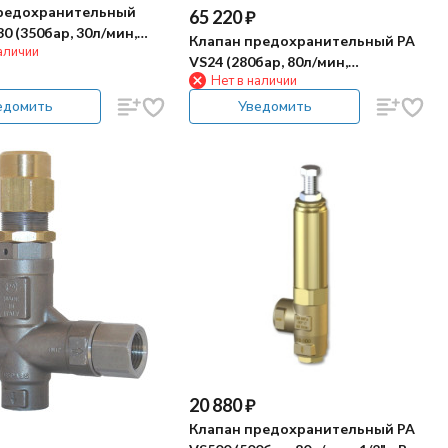
редохранительный
65 220
₽
0 (350бар, 30л/мин,
Клапан предохранительный PA
аличии
ass 1/4"г)
VS24 (280бар, 80л/мин,
Нет в наличии
1/2"г-1/2"г, By-pass 1/2"г, Aisi 303)
едомить
Уведомить
20 880
₽
Клапан предохранительный PA