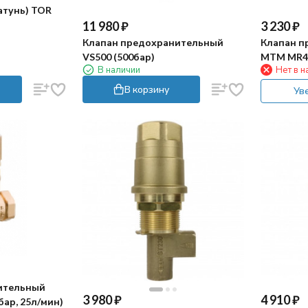
латунь) TOR
11 980
₽
3 230
₽
Клапан предохранительный
Клапан п
VS500 (500бар)
MTM MR40
В наличии
Нет в н
3/8"г By-p
В корзину
Ув
ительный
3 980
₽
4 910
₽
бар, 25л/мин)