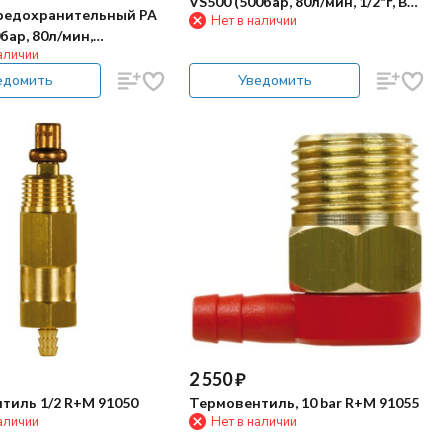
VS500 (500бар, 80л/мин, 1/2"г, By-
редохранительный PA
Нет в наличии
pass 3/8"г)
0бар, 80л/мин,
аличии
, By-pass 1/2"г, Aisi 316,
едомить
Уведомить
2 550
₽
тиль 1/2 R+M 91050
Термовентиль, 10 bar R+M 91055
аличии
Нет в наличии