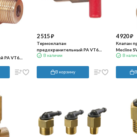
2 515
₽
4 920
₽
Термоклапан
Клапан п
предохранительный PA VT6
Mecline S
В наличии
В нали
(10бар, 1/4"ш, 63°C)
мин, 3/8"г
й PA VT6
В корзину
В