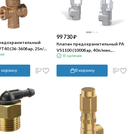
99 730
₽
редохранительный
Клапан предохранительный PA
VT40 (36-360бар, 25л/
VS1100 (1000бар, 40л/мин,
чии
-3/8"г, By-pass 3/8"г)
В наличии
3/8"г-3/8"г)
 корзину
В корзину