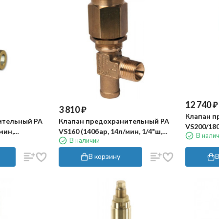
12 740
₽
3 810
₽
Клапан п
ительный PA
Клапан предохранительный PA
VS200/180
мин,
VS160 (140бар, 14л/мин, 1/4"ш,
В нали
3/4"г, By-p
В наличии
3/8"г)
By-pass 1/8"г)
В корзину
В