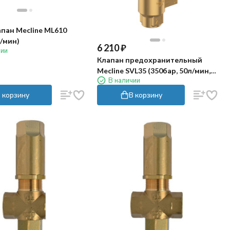
пан Mecline ML610
л/мин)
6 210
₽
чии
Клапан предохранительный
Mecline SVL35 (350бар, 50л/мин,
В наличии
3/8"г, By-pass 3/8"г)
 корзину
В корзину