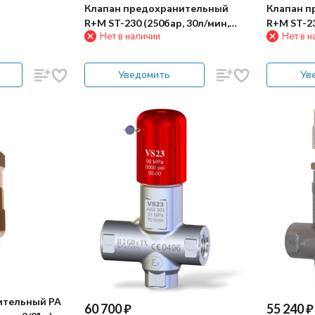
Клапан предохранительный
Клапан п
R+M ST-230 (250бар, 30л/мин,
R+M ST-23
Нет в наличии
Нет в н
1/4"г, By-pass 1/4"г)
1/4"г, By-p
Уведомить
Ув
ительный PA
60 700
₽
55 240
₽