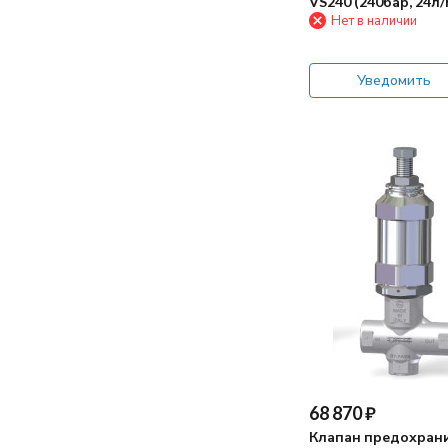
VS240 (240бар, 24л/
Нет в наличии
Уведомить
68 870
₽
Клапан предохран