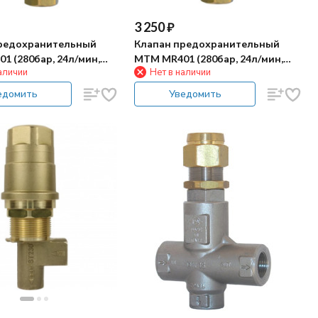
3 250
₽
редохранительный
Клапан предохранительный
1 (280бар, 24л/мин,
MTM MR401 (280бар, 24л/мин,
аличии
Нет в наличии
ass 3/8"г)
3/8"г-3/8"г, By-pass 3/8"г)
едомить
Уведомить