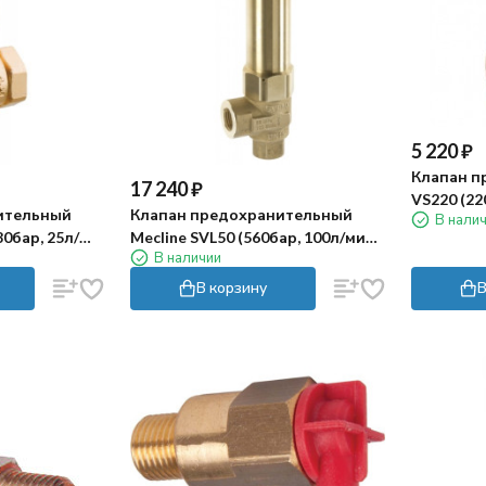
5 220
₽
Клапан п
17 240
₽
VS220 (220
ительный
Клапан предохранительный
В нали
pass 3/8"г
80бар, 25л/
Mecline SVL50 (560бар, 100л/мин,
В наличии
/8"г)
1/2"г, By-pass 1/2"г)
В корзину
В