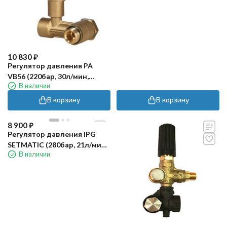
10 830
₽
Регулятор давления PA
VB56 (220бар, 30л/мин,
В наличии
1/2"г-3/8"г, X:26, Y:66-76)
В корзину
В корзину
8 900
₽
Регулятор давления IPG
SETMATIC (280бар, 21л/мин,
В наличии
1/2"г-3/8"ш, X:19, Y:54-73,
микр.)