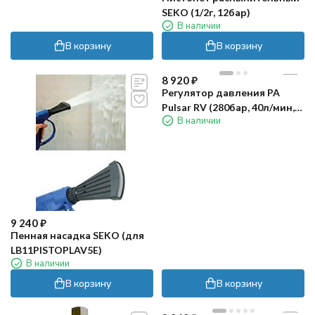
SEKO (1/2г, 12бар)
В наличии
В корзину
В корзину
8 920
₽
Регулятор давления PA
Pulsar RV (280бар, 40л/мин,
В наличии
3/8"г, By-pass)
9 240
₽
Пенная насадка SEKO (для
LB11PISTOPLAV5E)
В наличии
В корзину
В корзину