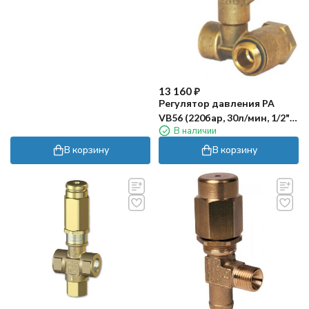
13 160
₽
Регулятор давления PA
VB56 (220бар, 30л/мин, 1/2"г-
В наличии
М22х1.5ш, Х:19, Y:70)
В корзину
В корзину