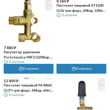
8 260
₽
Пистолет пищевой ST1200
(1/2г-рег.форс, 24бар, 100л/
В наличии
мин) R+M
7 880
₽
Регулятор давления
Portotecnica VRF2 (220бар,
В наличии
30л/мин, 1/2"г-3/8"г, X:4.5,
Y:55)
В корзину
В корзину
12 890
₽
Пистолет пищевой PA RB65
(1/2"г-рег.форс, 24бар, 60л/
В наличии
мин)