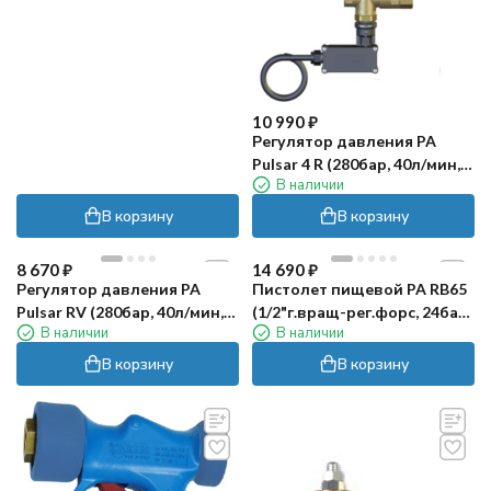
10 990
₽
Регулятор давления PA
Pulsar 4 R (280бар, 40л/мин,
В наличии
3/8"г-3/8"г, By-pass 2x3/8"г,
микр.)
В корзину
В корзину
8 670
₽
14 690
₽
Регулятор давления PA
Пистолет пищевой PA RB65
Pulsar RV (280бар, 40л/мин,
(1/2"г.вращ-рег.форс, 24бар,
В наличии
В наличии
3/8"г-3/8"ш, By-pass 3/8"г)
60л/мин)
В корзину
В корзину