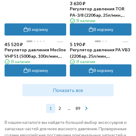
3 630
₽
Регулятор давления TOR
PA-3/8 (220бар, 25л/мин,
В наличии
1/2"г-3/8"ш)
В корзину
В корзину
45 520
₽
5 190
₽
Регулятор давления Mecline
Регулятор давления PA VB3
VHP51 (500бар, 100л/мин,
(220бар, 25л/мин,
В наличии
В наличии
1/2"г-1/2"г, By-pass 1/2"г,
3/8"ш-3/8"ш, By-pass 3/8"г)
никел.лат)
В корзину
В корзину
Показать все
1
2
...
89
В нашем каталоге вы найдете большой выбор аксессуаров и
запасных частей для моек высокого давления. Проверенные
годами европейские поставщики оригинальных запчастей и