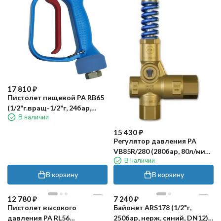
17 810
₽
Пистолет пищевой PA RB65
(1/2"г.вращ-1/2"г, 24бар,
В наличии
100л/мин)
15 430
₽
Регулятор давления PA
VB85R/280 (280бар, 80л/мин,
В наличии
1/2г-1/2г, By-pass 1/2г)
В корзину
В корзину
12 780
₽
7 240
₽
Пистолет высокого
Байонет ARS178 (1/2"г,
давления PA RL56
250бар, нерж, синий, DN12)