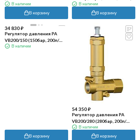
В наличии
В наличии
(3/8г.вращ-1/4г, 350бар,
PA
синий)
В корзину
В корзину
34 830
₽
Регулятор давления PA
VB200/150 (150бар, 200л/
В наличии
мин, 1"г-1"г)
54 350
₽
Регулятор давления PA
VB200/280 (280бар, 200л/
В наличии
мин, 1"г-1"г, By-pass 1"г)
В корзину
В корзину