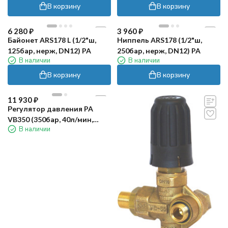
нерж)
В корзину
В корзину
6 280
₽
3 960
₽
Байонет ARS178 L (1/2"ш,
Ниппель ARS178 (1/2"ш,
125бар, нерж, DN12) PA
250бар, нерж, DN12) PA
В наличии
В наличии
В корзину
В корзину
11 930
₽
Регулятор давления PA
VB350 (350бар, 40л/мин,
В наличии
3/8"ш-3/8"г, By-pass 1/2"г)