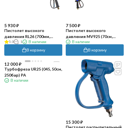
5 930
₽
7 500
₽
Пистолет высокого
Пистолет высокого
давления RL26 (700мм,
давления MV925 (70cм,
5.0
1
В наличии
В наличии
вх.М22ш, изогн, форсунка)
вх.М22ш, изогн, форсунка)
Tecomec
В корзину
В корзину
12 000
₽
Турбофреза UR25 (045, 50см,
250бар) PA
В наличии
15 300
₽
Пистолет распылительный