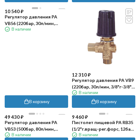
10 540
₽
Регулятор давления PA
VB56 (220бар, 30л/мин,
В наличии
1/2"ш-М22х1.5ш, X:4.5, Y:62-
65.5)
12 310
₽
Регулятор давления PA VB9
(220бар, 30л/мин, 3/8"г-3/8"г,
В наличии
By-pass 3/8"г)
В корзину
В корзину
49 430
₽
9 460
₽
Регулятор давления PA
Пистолет пищевой PA RB35
VB53 (500бар, 80л/мин,
(1/2"г.вращ-рег.форс, 12бар,
В наличии
В наличии
1/2"г-1/2"г, By-pass 1/2"г,
50л/мин, 80гр.С)