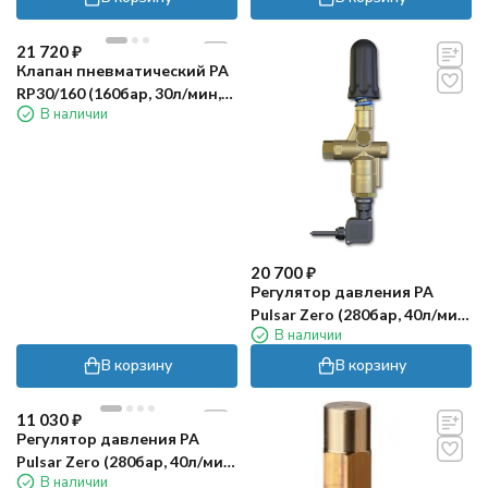
21 720
₽
Клапан пневматический PA
RP30/160 (160бар, 30л/мин,
В наличии
1/4г-г)
20 700
₽
Регулятор давления PA
Pulsar Zero (280бар, 40л/мин,
В наличии
3/8"г-3/8"г, By-pass 3/8"г,
микро)
В корзину
В корзину
11 030
₽
Регулятор давления PA
Pulsar Zero (280бар, 40л/мин,
В наличии
3/8"г-3/8"г, By-pass 3/8"г)