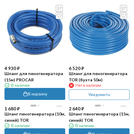
4 930
₽
6 520
₽
Шланг для пеногенератора
Шланг для пеногенератора
(15м) PROCAR
TOR (бухта 50м)
В наличии
Нет в наличии
В корзину
Уведомить
1 680
₽
2 640
₽
Шланг пеногенератора (10м,
Шланг пеногенератора (15м,
синий) TOR
синий) TOR
В наличии
В наличии