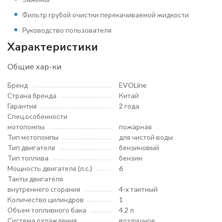
Фильтр грубой очистки перекачиваемой жидкости
Руководство пользователя
Характеристики
Общие хар-ки
Бренд
EVOLine
Страна бренда
Китай
Гарантия
2 года
Спец.особенности
мотопомпы
пожарная
Тип мотопомпы
для чистой воды
Тип двигателя
бензиновый
Тип топлива
бензин
Мощность двигателя (л.с.)
6
Такты двигателя
внутреннего сгорания
4-х тактный
Количество цилиндров
1
Объем топливного бака
4.2 л
Система охлаждения
воздушное